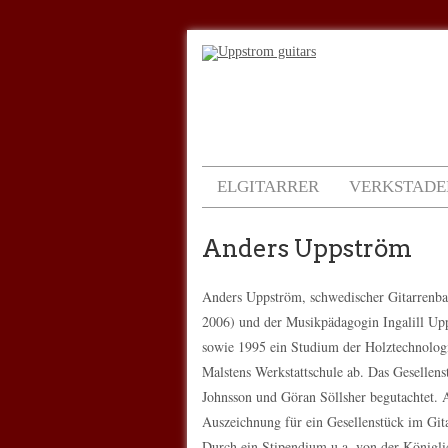
ELGITARRER
VERKSTADE
Anders Uppström
Anders Uppström, schwedischer Gitarrenba
2006) und der Musikpädagogin Ingalill Upp
sowie 1995 ein Studium der Holztechnologi
Malstens Werkstattschule ab. Das Gesellens
Johnsson und Göran Söllsher begutachtet. An
Auszeichnung für ein Gesellenstück im Gita
Durch ein Stipendium u.a. von der Königli