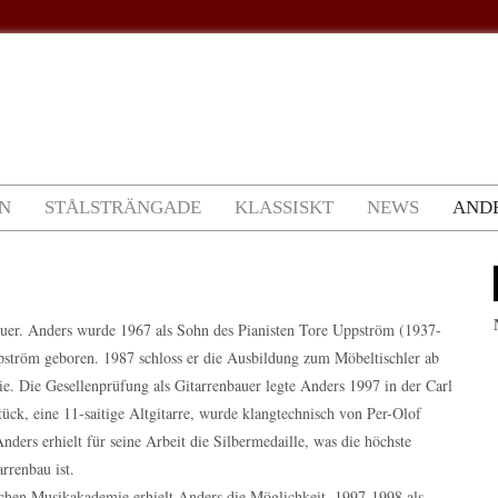
N
STÅLSTRÄNGADE
KLASSISKT
NEWS
AND
uer. Anders wurde 1967 als Sohn des Pianisten Tore Uppström (1937-
ström geboren. 1987 schloss er die Ausbildung zum Möbeltischler ab
e. Die Gesellenprüfung als Gitarrenbauer legte Anders 1997 in der Carl
tück, eine 11-saitige Altgitarre, wurde klangtechnisch von Per-Olof
ders erhielt für seine Arbeit die Silbermedaille, was die höchste
rrenbau ist.
chen Musikakademie erhielt Anders die Möglichkeit, 1997-1998 als