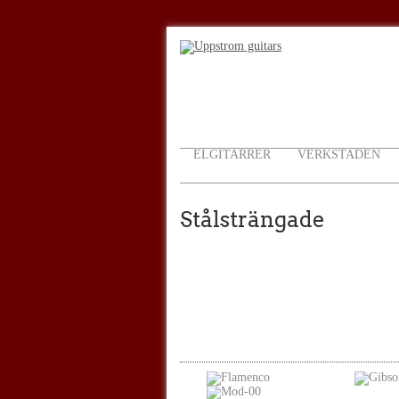
ELGITARRER
VERKSTADEN
Stålsträngade